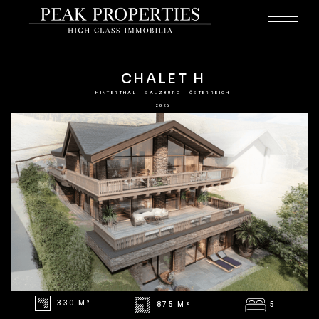
CHALET H
HINTERTHAL - SALZBURG - ÖSTERREICH
2026
330 M²
875 M²
5