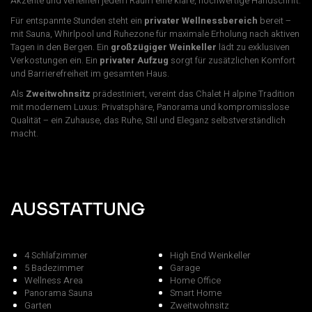
Akzente und verleihen jedem Raum eine klare, hochwertige Handschrift.
Für entspannte Stunden steht ein
privater Wellnessbereich
bereit –
mit Sauna, Whirlpool und Ruhezone für maximale Erholung nach aktiven
Tagen in den Bergen. Ein
großzügiger Weinkeller
lädt zu exklusiven
Verkostungen ein. Ein
privater Aufzug
sorgt für zusätzlichen Komfort
und Barrierefreiheit im gesamten Haus.
Als
Zweitwohnsitz
prädestiniert, vereint das Chalet H alpine Tradition
mit modernem Luxus: Privatsphäre, Panorama und kompromisslose
Qualität – ein Zuhause, das Ruhe, Stil und Eleganz selbstverständlich
macht.
AUSSTATTUNG
4 Schlafzimmer
High End Weinkeller
5 Badezimmer
Garage
Wellness Area
Home Office
Panorama Sauna
Smart Home
Garten
Zweitwohnsitz