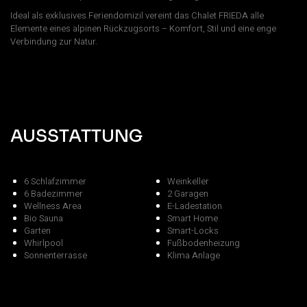
Ideal als exklusives Feriendomizil vereint das Chalet FRIEDA alle
Elemente eines alpinen Rückzugsorts – Komfort, Stil und eine enge
Verbindung zur Natur.
AUSSTATTUNG
6 Schlafzimmer
Weinkeller
6 Badezimmer
2 Garagen
Wellness Area
E-Ladestation
Bio Sauna
Smart Home
Garten
Smart-Locks
Whirlpool
Fußbodenheizung
Sonnenterrasse
Klima Anlage