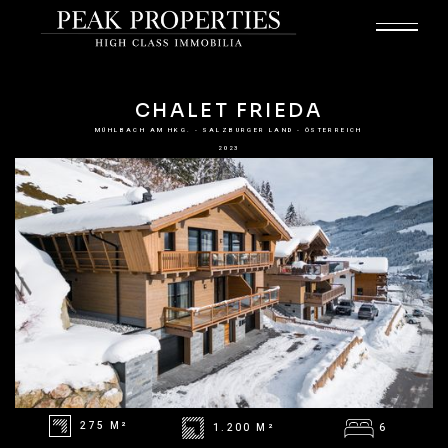
CHALET FRIEDA
MÜHLBACH AM HKG. - SALZBURGER LAND - ÖSTERREICH
2023
275 M²
1.200 M²
6