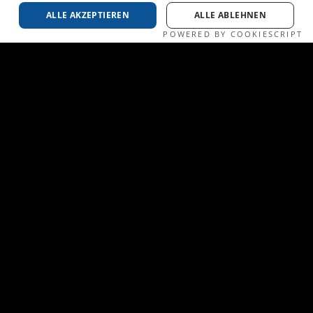
ALLE AKZEPTIEREN
ALLE ABLEHNEN
POWERED BY COOKIESCRIPT
ALLE PROJEKTE ANSEHEN
VIEW ALL WORKS