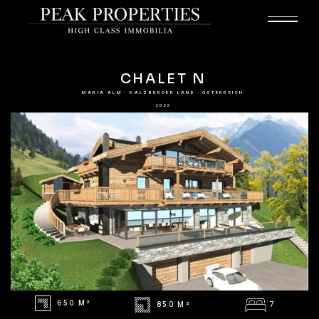
CHALET N
MARIA ALM - SALZBURGER LAND - ÖSTERREICH
2022
650 M²
850 M²
7